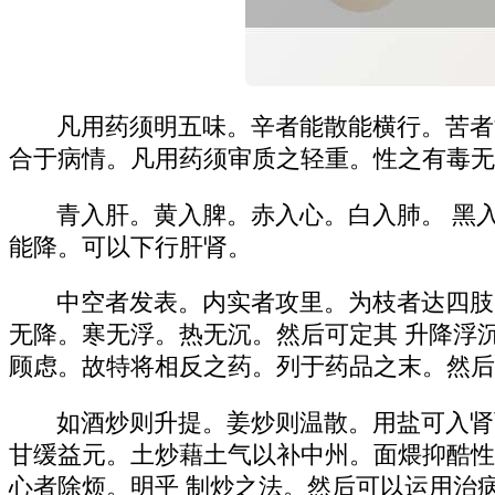
凡用药须明五味。辛者能散能横行。苦者
合于病情。凡用药须审质之轻重。性之有毒无
青入肝。黄入脾。赤入心。白入肺。 黑
能降。可以下行肝肾。
中空者发表。内实者攻里。为枝者达四肢
无降。寒无浮。热无沉。然后可定其 升降浮
顾虑。故特将相反之药。列于药品之末。然后
如酒炒则升提。姜炒则温散。用盐可入肾
甘缓益元。土炒藉土气以补中州。面煨抑酷性
心者除烦。明乎 制炒之法。然后可以运用治