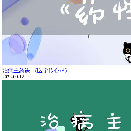
治病主药诀 《医学传心录》
2023-09-12