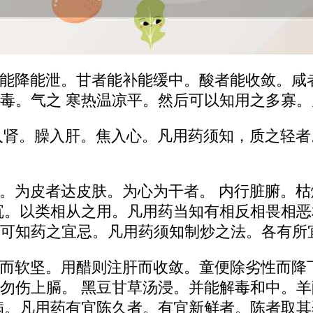
能降能泄。甘者能补能缓中。酸者能收敛。咸
毒。气之 寒热温凉平。然后可以知用之多寡
入肾。臊入肝。焦入心。凡用药须知，质之轻
。为皮者达皮肤。为心为干者。 内行脏腑。
沉。以类相从之用。凡用药当知有相反相畏相
可知药之宜忌。凡用药须知制炒之法。各有所
而软坚。用醋则注肝而收敛。童便除劣性而降
勿伤上膈。 黑豆甘草汤浸。并能解毒和中。
病。凡用药有宜陈久者。有宜新鲜者。陈者取其