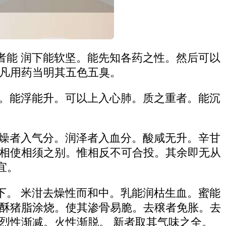
者能 润下能软坚。能先知各药之性。然后可以
。凡用药当明其五色五臭。
者。能浮能升。可以上入心肺。质之重者。能沉
枯燥者入气分。润泽者入血分。酸咸无升。辛甘
恶相使相须之别。惟相反不可合投。其余即无从
宜。
下。 米泔去燥性而和中。乳能润枯生血。蜜能
羊酥猪脂涂烧。使其渗骨易脆。去穣者免胀。去
烈性渐减。火性渐脱。 新者取其气味之全。