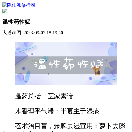
温性药性赋
大道家园 2023-09-07 18:19:56
温药总括，医家素谙。
木香理乎气滞；半夏主于湿痰。
苍术治目盲，燥脾去湿宜用；萝卜去膨