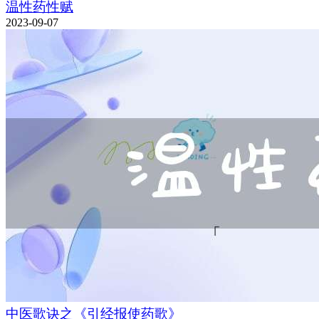
温性药性赋
2023-09-07
中医歌诀之《引经报使药歌》