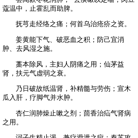
蔻温中，止霍乱而助脾。
抚芎走经络之痛；何首乌治疮疥之资。
姜黄能下气、破恶血之积；防己宜消
肿、去风湿之施。
藁本除风，主妇人阴痛之用；仙茅益
肾，扶元气虚弱之衰。
乃日破故纸温肾，补精髓与劳伤；宣木
瓜入肝，疗脚气并水肿。
杏仁润肺燥止嗽之剂；茴香治疝气肾病
之用。
诃子生精止渴，兼疗滑泄之疴；秦艽攻