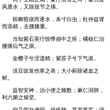
风逐水，又除肢节之痛。
槟榔豁痰而逐水，杀寸白虫；杜仲益肾
而添精，去腰膝重。
当知紫石英疗惊悸崩中之疾；橘核仁治
腰痛疝气之瘨。
金樱子兮涩遗精；紫苏子兮下气涎。
淡豆豉发伤寒之表；大小蓟除诸血之
鲜。
益智安神，治小便之频数；麻仁润肺，
利六腑之燥坚。