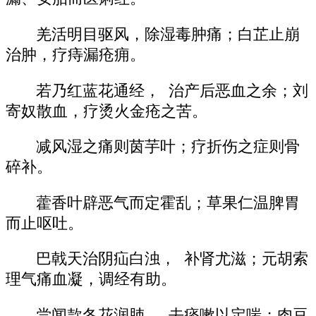
羌活明目驱风，除湿毒肿痛；白芷止崩
治肿，疗痔漏疮痈。
若乃红蓝花通经， 治产后恶血之余；刘
寄奴散血，疗烫火金疮之苦。
减风湿之痛则茵芋叶；疗折伤之症则骨
碎补。
藿香叶辟恶气而定霍乱；草果仁温脾胃
而止呕吐。
巴戟天治阴疝白浊， 补肾尤滋；元胡索
理气痛血凝，调经有助。
尝闻款冬花润肺， 去痰嗽以定喘；肉豆