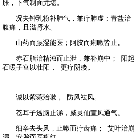
胀，下气制面尤堪。
况夫钟乳粉补肺气，兼疗肺虚；青盐治
腹痛，且滋肾水。
山药而腰湿能医；阿胶而痢嗽皆止。
赤石脂治精浊而止泄，兼补崩中； 阳起
石暖子宫以壮阳， 更疗阴痿。
诚以紫菀治嗽， 防风祛风。
苍耳子透脑止涕，威灵仙宣风通气。
细辛去头风，止嗽而疗齿痛； 艾叶治崩
漏、安胎而医痢红。