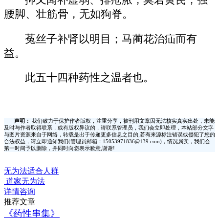
抑又闻补虚弱、排疮脓，莫若黄芪；强
腰脚、壮筋骨，无如狗脊。
菟丝子补肾以明目；马蔺花治疝而有
益。
此五十四种药性之温者也。
声明：
我们致力于保护作者版权，注重分享，被刊用文章因无法核实真实出处，未能
及时与作者取得联系，或有版权异议的，请联系管理员，我们会立即处理，本站部分文字
与图片资源来自于网络，转载是出于传递更多信息之目的,若有来源标注错误或侵犯了您的
合法权益，请立即通知我们(管理员邮箱：15053971836@139.com)，情况属实，我们会
第一时间予以删除，并同时向您表示歉意,谢谢!
无为法适合人群
道家无为法
详情咨询
推荐文章
《药性串集》